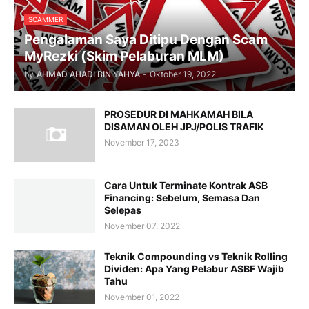
SCAMMER
Pengalaman Saya Ditipu Dengan Scam
MyRezki (Skim Pelaburan MLM)
by
AHMAD AHADI BIN YAHYA
-
Oktober 19, 2022
PROSEDUR DI MAHKAMAH BILA
DISAMAN OLEH JPJ/POLIS TRAFIK
November 17, 2023
Cara Untuk Terminate Kontrak ASB
Financing: Sebelum, Semasa Dan
Selepas
November 07, 2022
Teknik Compounding vs Teknik Rolling
Dividen: Apa Yang Pelabur ASBF Wajib
Tahu
November 01, 2022